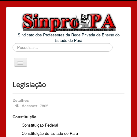
Sindicato dos Professores da Rede Privada de Ensino do
Estado do Pará
Pesquisar...
Alternar
Navegação
Home
Legislação
E-mail
Convenções Coletivas
Detalhes
Acessos: 7805
O Sinpro-PA
Constituição
Extranet
Constituição Federal
Jurídico Web
Constituição do Estado do Pará