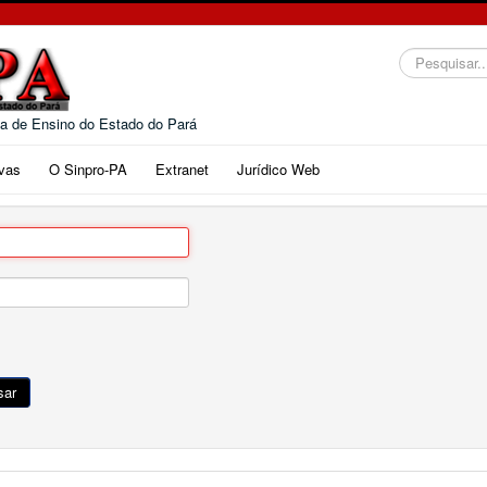
Pesquisar...
da de Ensino do Estado do Pará
vas
O Sinpro-PA
Extranet
Jurídico Web
sar