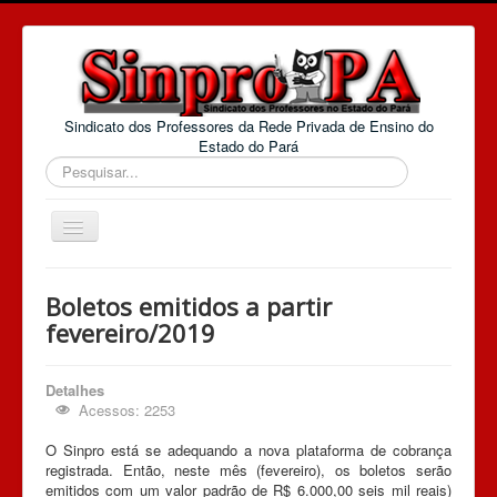
Sindicato dos Professores da Rede Privada de Ensino do
Estado do Pará
Pesquisar...
Alternar
Navegação
Home
Boletos emitidos a partir
E-mail
fevereiro/2019
Convenções Coletivas
Detalhes
O Sinpro-PA
Acessos: 2253
Extranet
O Sinpro está se adequando a nova plataforma de cobrança
registrada. Então, neste mês (fevereiro), os boletos serão
Jurídico Web
emitidos com um valor padrão de R$ 6.000,00 seis mil reais)