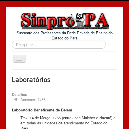
Sindicato dos Professores da Rede Privada de Ensino do
Estado do Pará
Pesquisar...
Alternar
Navegação
Home
Laboratórios
E-mail
Convenções Coletivas
Detalhes
Acessos: 7456
O Sinpro-PA
Laboratório Beneficente de Belém
Extranet
Trav. 14 de Março, 1765 (entre José Malcher e Nazaré) e
Jurídico Web
em todas as unidades de atendimento no Estado do
Pará.