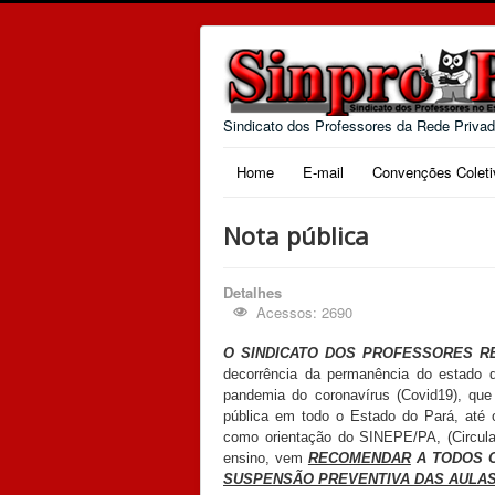
Sindicato dos Professores da Rede Priva
Home
E-mail
Convenções Coleti
Nota pública
Detalhes
Acessos: 2690
O SINDICATO DOS PROFESSORES RE
decorrência da permanência do estado 
pandemia do coronavírus (Covid19), que
pública em todo o Estado do Pará, até
como orientação do SINEPE/PA, (Circula
ensino, vem
RECOMENDAR
A TODOS 
SUSPENSÃO PREVENTIVA DAS AULAS