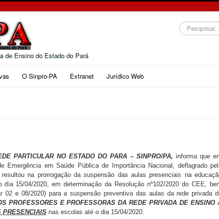
Pesquisar...
da de Ensino do Estado do Pará
vas
O Sinpro-PA
Extranet
Jurídico Web
DE PARTICULAR NO ESTADO DO PARA – SINPRO/PA,
informa que e
de Emergência em Saúde Pública de Importância Nacional, deflagrado pel
 resultou na prorrogação da suspensão das aulas presenciais na educaçã
 o dia 15/04/2020, em determinação da Resolução nº102/2020 do CEE, be
r 02 e 08/2020) para a suspensão preventiva das aulas da rede privada d
OS PROFESSORES E PROFESSORAS DA REDE PRIVADA DE ENSINO 
 PRESENCIAIS
nas escolas até o dia 15/04/2020.