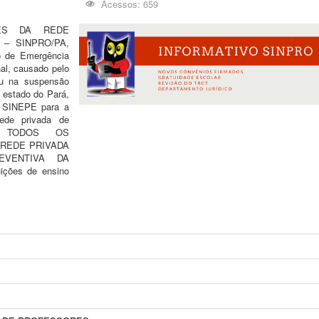
Acessos: 659
ES DA REDE
– SINPRO/PA,
o de Emergência
al, causado pelo
ou na suspensão
 estado do Pará,
o SINEPE para a
ede privada de
A TODOS OS
REDE PRIVADA
VENTIVA DA
ções de ensino