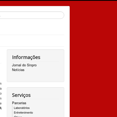
Informações
Jornal do Sinpro
Notícias
m
a
o
Serviços
m
Parcerias
e
Laboratórios
A
Entretenimento